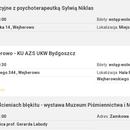
cyjne z psychoterapeutką Sylwią Niklas
0:00
Bilety:
wstęp woln
ka 14 , Wejherowo
Lokalizacja:
Miejs
erowo - KU AZS UKW Bydgoszcz
0:30
Bilety:
wstęp woln
iego 344 , Wejherowo
Lokalizacja:
Hala 
Wejherowskiego
cja
cieniach błękitu - wystawa Muzeum Piśmiennictwa i 
5:00
Adres:
Zamkowa 2
ica prof. Gerarda Labudy