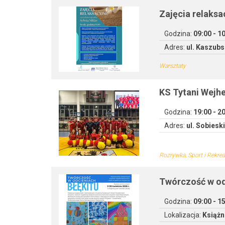
Zajęcia relaksa
Godzina:
09:00 - 1
Adres:
ul. Kaszubs
Warsztaty
KS Tytani Wejh
Godzina:
19:00 - 2
Adres:
ul. Sobiesk
Rozrywka, Sport i Rekrea
Twórczość w od
Godzina:
09:00 - 1
Lokalizacja:
Książn