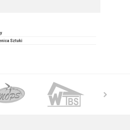
y
nica Sztuki