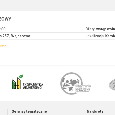
EŻOWY
9:00
Bilety:
wstęp woln
o 257 , Wejherowo
Lokalizacja:
Kamie
zieci
Serwisy tematyczne
Na skróty