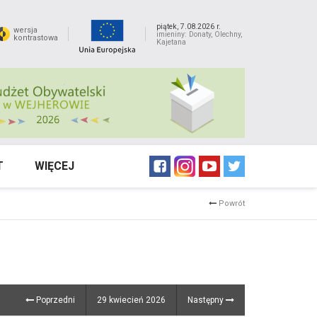
piątek, 7.08.2026 r.
wersja
imieniny: Donaty, Olechny,
kontrastowa
Kajetana
T
WIĘCEJ
Powrót
Poprzedni
29 kwiecień 2026
Następny