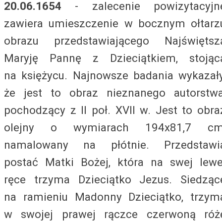
20.06.1654
- zalecenie powizytacyjn
zawiera umieszczenie w bocznym ołtarz
obrazu przedstawiającego Najświętsz
Maryję Pannę z Dzieciątkiem, stojąc
na księżycu. Najnowsze badania wykazały
że jest to obraz nieznanego autorstwa
pochodzący z II poł. XVII w. Jest to obra
olejny o wymiarach 194x81,7 cm
namalowany na płótnie. Przedstawi
postać Matki Bożej, która na swej lewe
ręce trzyma Dzieciątko Jezus. Siedząc
na ramieniu Madonny Dzieciątko, trzym
w swojej prawej rączce czerwoną róż