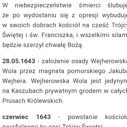
W niebezpieczeństwie śmierci ślubuje
że po wydostaniu się z opresji wybuduj
w swoich dobrach kościół na cześć Trójc
Świętej i św. Franciszka, i wszelkimi silam
będzie szerzył chwałę Bożą.
28.05.1643
- założenie osady Wejherowsk
Wola przez magnata pomorskiego Jakub
Wejhera. Wejherowska Wola jest jedyny
na Kaszubach prywatnym grodem w całyc
Prusach Królewskich.
czerwiec 1643
- powstanie kościoł
parafialnego ku czci Trójcy Świętej.