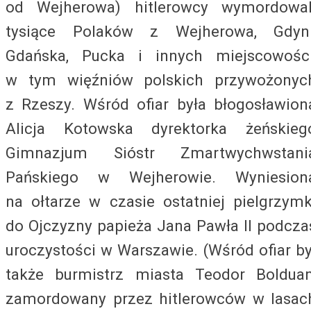
od Wejherowa) hitlerowcy wymordowal
tysiące Polaków z Wejherowa, Gdyni
Gdańska, Pucka i innych miejscowości
w tym więźniów polskich przywożonyc
z Rzeszy. Wśród ofiar była błogosławion
Alicja Kotowska dyrektorka żeńskieg
Gimnazjum Sióstr Zmartwychwstani
Pańskiego w Wejherowie. Wyniesion
na ołtarze w czasie ostatniej pielgrzymk
do Ojczyzny papieża Jana Pawła II podcza
uroczystości w Warszawie. (Wśród ofiar by
także burmistrz miasta Teodor Bolduan
zamordowany przez hitlerowców w lasac