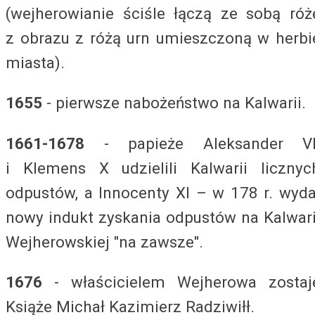
(wejherowianie ściśle łączą ze sobą róż
z obrazu z różą urn umieszczoną w herbi
miasta).
1655
- pierwsze nabożeństwo na Kalwarii.
1661-1678
- papieże Aleksander VI
i Klemens X udzielili Kalwarii licznyc
odpustów, a Innocenty XI – w 178 r. wyda
nowy indukt zyskania odpustów na Kalwari
Wejherowskiej "na zawsze".
1676
- właścicielem Wejherowa zostaj
Książe Michał Kazimierz Radziwiłł.