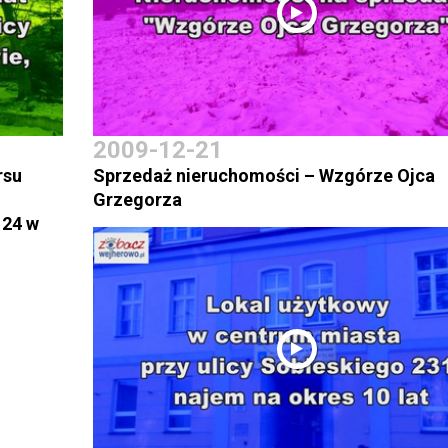
2009-12-21
rsu
Sprzedaż nieruchomości – Wzgórze Ojca
Grzegorza
 24 w