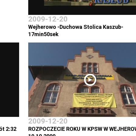
2009-12-20
Wejherowo -Duchowa Stolica Kaszub-
17min50sek
2009-12-20
ót 2:32
ROZPOCZECIE ROKU W KPSW W WEJHERO