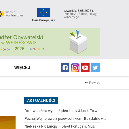
czwartek, 6.08.2026 r.
wersja
imieniny: Jakuba, Sławy,
kontrastowa
Wincentego
T
WIĘCEJ
Powrót
AKTUALNOŚCI
Do 1 września wymień piec klasy 3 lub 4. To w...
Poznaj Wejherowo z przewodnikiem. Bezpłatne w...
Niebieska Nić Europy – Błękit Portugalii. Muz...