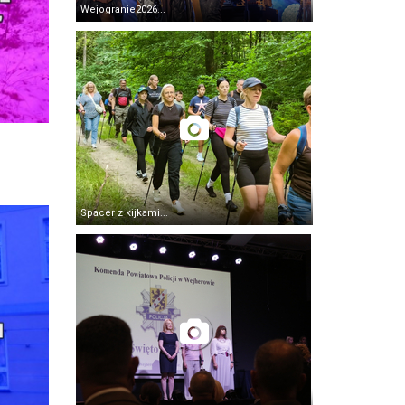
Wejogranie2026...
Spacer z kijkami...