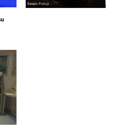
Święto Policji...
su