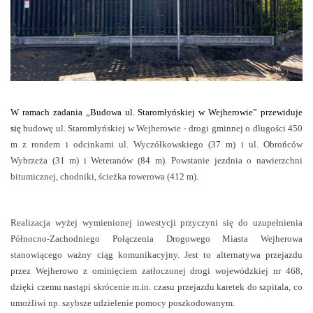
W ramach zadania „Budowa ul. Staromłyńskiej w Wejherowie” przewiduje
się
budowę ul. Staromłyńskiej w Wejherowie - drogi gminnej o długości 450
m z rondem i odcinkami ul. Wyczółkowskiego (37 m) i ul. Obrońców
Wybrzeża (31 m) i Weteranów (84 m). Powstanie jezdnia o nawierzchni
bitumicznej, chodniki, ścieżka rowerowa (412 m).
Realizacja wyżej wymienionej inwestycji przyczyni się do uzupełnienia
Północno-Zachodniego Połączenia Drogowego Miasta Wejherowa
stanowiącego ważny ciąg komunikacyjny. Jest to alternatywa przejazdu
przez Wejherowo z ominięciem zatłoczonej drogi wojewódzkiej nr 468,
dzięki czemu nastąpi skrócenie m.in. czasu przejazdu karetek do szpitala, co
umożliwi np. szybsze udzielenie pomocy poszkodowanym.