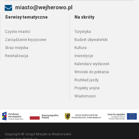
miasto@wejherowo.pl
Serwisy tematyczne
Na skróty
Czyste miasto
Turystyka
Zarządzanie kryzysowe
Budżet obywatelski
Straż miejska
Kultura
Rewitalizacja
Inwestycje
Kalendarz wydarzeń
Wnioski do pobrania
Rozkład jazdy
Projekty unijne
Wiadomości
Copyright © Urząd Miejski w Wejherowie