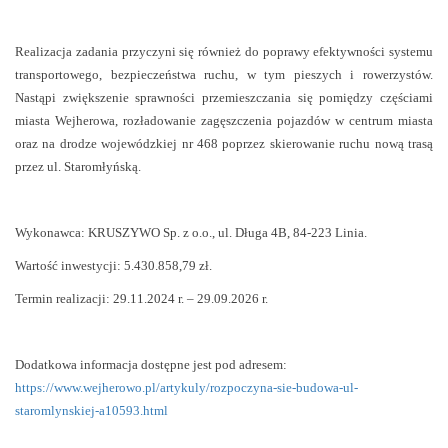
Realizacja zadania przyczyni się również do poprawy efektywności systemu
transportowego, bezpieczeństwa ruchu, w tym pieszych i rowerzystów.
Nastąpi zwiększenie sprawności przemieszczania się pomiędzy częściami
miasta Wejherowa, rozładowanie zagęszczenia pojazdów w centrum miasta
oraz na drodze wojewódzkiej nr 468 poprzez skierowanie ruchu nową trasą
przez ul. Staromłyńską.
Wykonawca: KRUSZYWO Sp. z o.o., ul. Długa 4B, 84-223 Linia.
Wartość inwestycji: 5.430.858,79 zł.
Termin realizacji: 29.11.2024 r. – 29.09.2026 r.
Dodatkowa informacja dostępne jest pod adresem:
https://www.wejherowo.pl/artykuly/rozpoczyna-sie-budowa-ul-
staromlynskiej-a10593.html