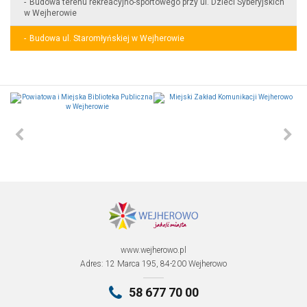
Budowa terenu rekreacyjno-sportowego przy ul. Dzieci Syberyjskich
w Wejherowie
Budowa ul. Staromłyńskiej w Wejherowie
www.wejherowo.pl
Adres: 12 Marca 195, 84-200 Wejherowo
58 677 70 00