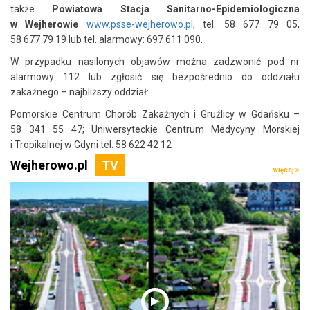
także
Powiatowa Stacja Sanitarno-Epidemiologiczna
w Wejherowie
www.psse-wejherowo.pl
, tel. 58 677 79 05,
58 677 79 19 lub tel. alarmowy: 697 611 090.
W przypadku nasilonych objawów można zadzwonić pod nr
alarmowy 112 lub zgłosić się bezpośrednio do oddziału
zakaźnego – najbliższy oddział:
Pomorskie Centrum Chorób Zakaźnych i Gruźlicy w Gdańsku –
58 341 55 47; Uniwersyteckie Centrum Medycyny Morskiej
i Tropikalnej w Gdyni tel. 58 622 42 12
Wejherowo.pl
więcej