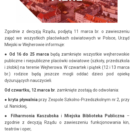
Zgodnie z decyzją Rządu, podjętą 11 marca br. o zawieszeniu
zajęć we wszystkich placówkach oświatowych w Polsce, Urząd
Miejski w Wejherowie informuje:
●
O
d 16 do 25 marca
będą zamknięte wszystkie wejherowskie
publiczne i niepubliczne placówki oświatowe (szkoły, przedszkola
i żłobki) na terenie Wejherowa. W czwartek i piątek (12 i 13 marca
br.) rodzice będą jeszcze mogli oddać dzieci pod opiekę
dyżurujących nauczycieli.
Od czwartku, 12 marca br
. zamknięte zostają do odwołania:
●
kryta pływalnia
przy Zespole Szkolno-Przedszkolnym nr 2, przy
ul. Nanickiej,
●
Filharmonia Kaszubska
i
Miejska Biblioteka Publiczna
–
zgodnie z decyzją Rządu o zawieszeniu funkcjonowania kin,
teatrów i oper,