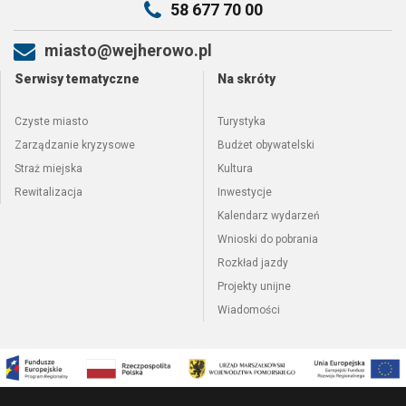
58 677 70 00
miasto@wejherowo.pl
Serwisy tematyczne
Na skróty
Czyste miasto
Turystyka
Zarządzanie kryzysowe
Budżet obywatelski
Straż miejska
Kultura
Rewitalizacja
Inwestycje
Kalendarz wydarzeń
Wnioski do pobrania
Rozkład jazdy
Projekty unijne
Wiadomości