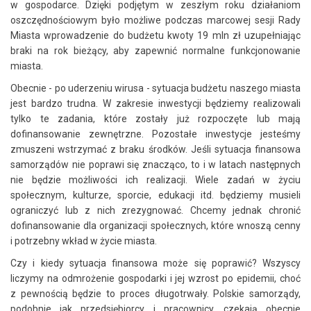
w gospodarce. Dzięki podjętym w zeszłym roku działaniom
oszczędnościowym było możliwe podczas marcowej sesji Rady
Miasta wprowadzenie do budżetu kwoty 19 mln zł uzupełniając
braki na rok bieżący, aby zapewnić normalne funkcjonowanie
miasta.
Obecnie - po uderzeniu wirusa - sytuacja budżetu naszego miasta
jest bardzo trudna. W zakresie inwestycji będziemy realizowali
tylko te zadania, które zostały już rozpoczęte lub mają
dofinansowanie zewnętrzne. Pozostałe inwestycje jesteśmy
zmuszeni wstrzymać z braku środków. Jeśli sytuacja finansowa
samorządów nie poprawi się znacząco, to i w latach następnych
nie będzie możliwości ich realizacji. Wiele zadań w życiu
społecznym, kulturze, sporcie, edukacji itd. będziemy musieli
ograniczyć lub z nich zrezygnować. Chcemy jednak chronić
dofinansowanie dla organizacji społecznych, które wnoszą cenny
i potrzebny wkład w życie miasta.
Czy i kiedy sytuacja finansowa może się poprawić? Wszyscy
liczymy na odmrożenie gospodarki i jej wzrost po epidemii, choć
z pewnością będzie to proces długotrwały. Polskie samorządy,
podobnie jak przedsiębiorcy i pracownicy, czekają obecnie