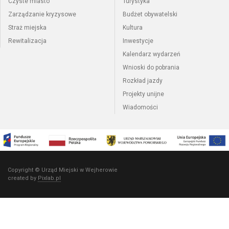
Czyste miasto
Turystyka
Zarządzanie kryzysowe
Budżet obywatelski
Straż miejska
Kultura
Rewitalizacja
Inwestycje
Kalendarz wydarzeń
Wnioski do pobrania
Rozkład jazdy
Projekty unijne
Wiadomości
Copyright © Urząd Miejski w Wejherowie
created by
Pixlab.pl