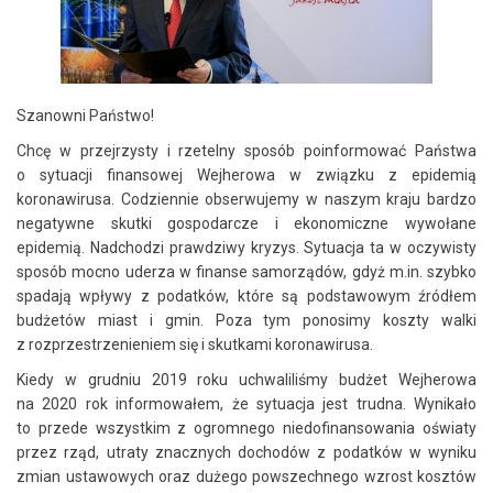
Szanowni Państwo!
Chcę w przejrzysty i rzetelny sposób poinformować Państwa
o sytuacji finansowej Wejherowa w związku z epidemią
koronawirusa. Codziennie obserwujemy w naszym kraju bardzo
negatywne skutki gospodarcze i ekonomiczne wywołane
epidemią. Nadchodzi prawdziwy kryzys. Sytuacja ta w oczywisty
sposób mocno uderza w finanse samorządów, gdyż m.in. szybko
spadają wpływy z podatków, które są podstawowym źródłem
budżetów miast i gmin. Poza tym ponosimy koszty walki
z rozprzestrzenieniem się i skutkami koronawirusa.
Kiedy w grudniu 2019 roku uchwaliliśmy budżet Wejherowa
na 2020 rok informowałem, że sytuacja jest trudna. Wynikało
to przede wszystkim z ogromnego niedofinansowania oświaty
przez rząd, utraty znacznych dochodów z podatków w wyniku
zmian ustawowych oraz dużego powszechnego wzrost kosztów