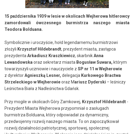
15 października 1939 w lesie w okolicach Wejherowa hitlerowcy
zamordowali ówczesnego burmistrza naszego miasta
Teodora Bolduana.
Symbolicznie i uroczyście, hołd legendarnemu burmistrzowi
złożyli
Krzysztof Hildebrandt
, prezydent miasta, zastępca
prezydenta
Arkadiusz Kraszkiewicz
, skarbnik
Anna
Lewandowska
oraz sekretarz miasta
Bogusław Suwara,
którym
towarzyszyli uczniowie i nauczyciele z
SP nr 11 w Wejherowie
z dyrektor
Agnieszką Lesner,
delegacja
Kurkowego Bractwa
Strzeleckiego w Wejherowie
oraz M
ariusz Dyderski
– leśniczy
Leśnictwa Biała z
Nadleśnictwa Gdańsk
.
Przy mogile w okolicach Góry Zamkowej,
Krzysztof Hildebrandt
-
Prezydent Miasta Wejherowa
przypomniał o zasługach
burmistrza Bolduana, który odpowiadał za dynamiczny,
przedwojenny rozwój naszego miasta. To on zapoczątkował
rozwój działalności patriotycznej, sportowej, społecznej