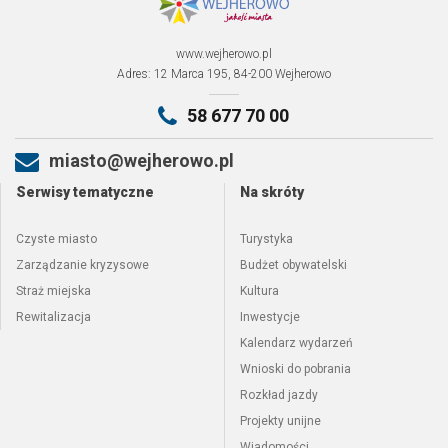
www.wejherowo.pl
Adres: 12 Marca 195, 84-200 Wejherowo
58 677 70 00
miasto@wejherowo.pl
Serwisy tematyczne
Na skróty
Czyste miasto
Turystyka
Zarządzanie kryzysowe
Budżet obywatelski
Straż miejska
Kultura
Rewitalizacja
Inwestycje
Kalendarz wydarzeń
Wnioski do pobrania
Rozkład jazdy
Projekty unijne
Wiadomości