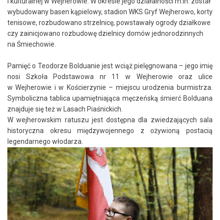
i kulturalnej w Wejherowie. W okresie jego działalności m.in. został
wybudowany basen kąpielowy, stadion
WKS Gryf Wejherowo
, korty
tenisowe, rozbudowano strzelnicę, powstawały ogrody działkowe
czy zainicjowano rozbudowę dzielnicy domów jednorodzinnych
na Śmiechowie.
Pamięć o Teodorze Bolduanie jest wciąż pielęgnowana – jego imię
nosi Szkoła Podstawowa nr 11 w Wejherowie oraz ulice
w Wejherowie i w Kościerzynie – miejscu urodzenia burmistrza.
Symboliczna tablica upamiętniająca męczeńską śmierć Bolduana
znajduje się też w Lasach Piaśnickich.
W wejherowskim ratuszu jest dostępna dla zwiedzających sala
historyczna okresu międzywojennego z ożywioną postacią
legendarnego włodarza.